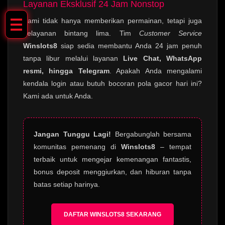
Layanan Eksklusif 24 Jam Nonstop
Kami tidak hanya memberikan permainan, tetapi juga
pelayanan bintang lima. Tim
Customer Service
Winslots8
siap sedia membantu Anda 24 jam penuh
tanpa libur melalui layanan
Live Chat, WhatsApp
resmi, hingga Telegram
. Apakah Anda mengalami
kendala login atau butuh bocoran pola gacor hari ini?
Kami ada untuk Anda.
Jangan Tunggu Lagi!
Bergabunglah bersama
komunitas pemenang di
Winslots8
– tempat
terbaik untuk mengejar kemenangan fantastis,
bonus deposit menggiurkan, dan hiburan tanpa
batas setiap harinya.
DAFTAR WINSLOTS8 SEKARANG