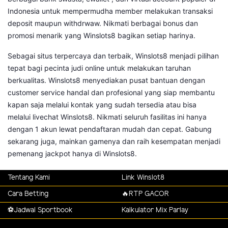
Indonesia untuk mempermudha member melakukan transaksi
deposit maupun withdrwaw. Nikmati berbagai bonus dan
promosi menarik yang Winslots8 bagikan setiap harinya.
Sebagai situs terpercaya dan terbaik, Winslots8 menjadi pilihan
tepat bagi pecinta judi online untuk melakukan taruhan
berkualitas. Winslots8 menyediakan pusat bantuan dengan
customer service handal dan profesional yang siap membantu
kapan saja melalui kontak yang sudah tersedia atau bisa
melalui livechat Winslots8. Nikmati seluruh fasilitas ini hanya
dengan 1 akun lewat pendaftaran mudah dan cepat. Gabung
sekarang juga, mainkan gamenya dan raih kesempatan menjadi
pemenang jackpot hanya di Winslots8.
Tentang Kami
Link Winslot8
Cara Betting
🔥RTP GACOR
⚽️Jadwal Sportbook
Kalkulator Mix Parlay