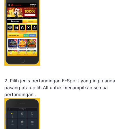
2. Pilih jenis pertandingan E-Sport yang ingin anda
pasang atau pilih All untuk menampilkan semua
pertandingan .