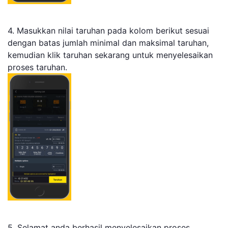
4. Masukkan nilai taruhan pada kolom berikut sesuai
dengan batas jumlah minimal dan maksimal taruhan,
kemudian klik taruhan sekarang untuk menyelesaikan
proses taruhan.
5. Selamat anda berhasil menyelesaikan proses