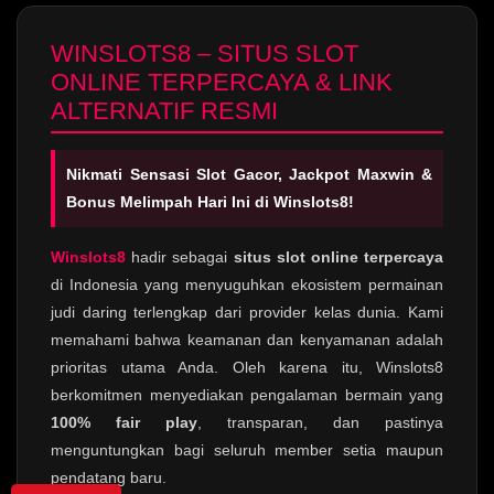
WINSLOTS8 – SITUS SLOT
ONLINE TERPERCAYA & LINK
ALTERNATIF RESMI
Nikmati Sensasi Slot Gacor, Jackpot Maxwin &
Bonus Melimpah Hari Ini di Winslots8!
Winslots8
hadir sebagai
situs slot online terpercaya
di Indonesia yang menyuguhkan ekosistem permainan
judi daring terlengkap dari provider kelas dunia. Kami
memahami bahwa keamanan dan kenyamanan adalah
prioritas utama Anda. Oleh karena itu, Winslots8
berkomitmen menyediakan pengalaman bermain yang
100% fair play
, transparan, dan pastinya
menguntungkan bagi seluruh member setia maupun
pendatang baru.