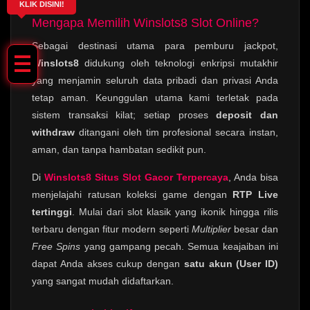
KLIK DISINI!
Mengapa Memilih Winslots8 Slot Online?
Sebagai destinasi utama para pemburu jackpot,
Winslots8
didukung oleh teknologi enkripsi mutakhir
yang menjamin seluruh data pribadi dan privasi Anda
tetap aman. Keunggulan utama kami terletak pada
sistem transaksi kilat; setiap proses
deposit dan
withdraw
ditangani oleh tim profesional secara instan,
aman, dan tanpa hambatan sedikit pun.
Di
Winslots8 Situs Slot Gacor Terpercaya
, Anda bisa
menjelajahi ratusan koleksi game dengan
RTP Live
tertinggi
. Mulai dari slot klasik yang ikonik hingga rilis
terbaru dengan fitur modern seperti
Multiplier
besar dan
Free Spins
yang gampang pecah. Semua keajaiban ini
dapat Anda akses cukup dengan
satu akun (User ID)
yang sangat mudah didaftarkan.