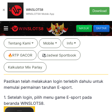
×
WINSLOTS8
Download
WINSLOTS8 Mobile App
MASUK
DAFTAR
Tentang Kami
Mobile
Info
🔥RTP GACOR
⚽️Jadwal Sportbook
Kalkulator Mix Parlay
Pastikan telah melakukan login terlebih dahulu untuk
memulai permainan taruhan E-sport.
1. Setelah login, pilih menu game E-sport pada
beranda WINSLOTS8.