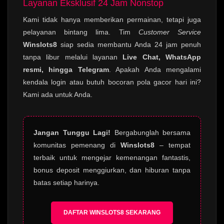
Layanan Eksklusif 24 Jam Nonstop
Kami tidak hanya memberikan permainan, tetapi juga
pelayanan bintang lima. Tim
Customer Service
Winslots8
siap sedia membantu Anda 24 jam penuh
tanpa libur melalui layanan
Live Chat, WhatsApp
resmi, hingga Telegram
. Apakah Anda mengalami
kendala login atau butuh bocoran pola gacor hari ini?
Kami ada untuk Anda.
Jangan Tunggu Lagi!
Bergabunglah bersama
komunitas pemenang di
Winslots8
– tempat
terbaik untuk mengejar kemenangan fantastis,
bonus deposit menggiurkan, dan hiburan tanpa
batas setiap harinya.
DAFTAR WINSLOTS8 SEKARANG