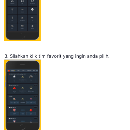
3. Silahkan klik tim favorit yang ingin anda pilih.